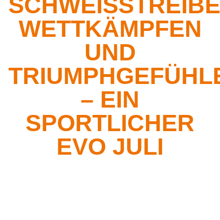
SCHWEISSTREIBEN
ETTKÄMPFEN U
ND T
RIUMPHGEFÜHLEN
EIN S
PORTLICHER E
VO JULI