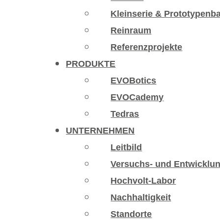
Kleinserie & Prototypenb
Reinraum
Referenzprojekte
PRODUKTE
EVOBotics
EVOCademy
Tedras
UNTERNEHMEN
Leitbild
Versuchs- und Entwicklu
Hochvolt-Labor
Nachhaltigkeit
Standorte